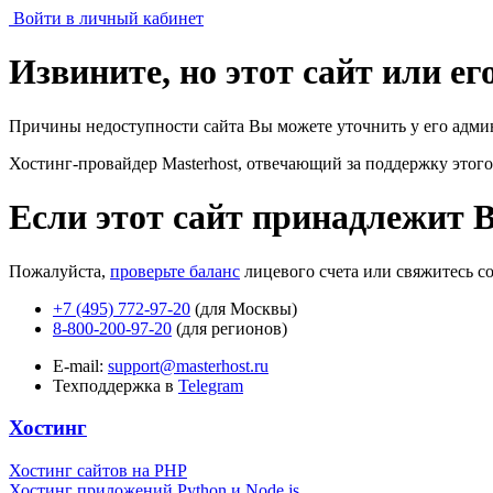
Войти в личный кабинет
Извините, но этот сайт или е
Причины недоступности сайта Вы можете уточнить у его адми
Хостинг-провайдер Masterhost, отвечающий за поддержку
этого
Если этот сайт принадлежит 
Пожалуйста,
проверьте баланс
лицевого счета или свяжитесь с
+7 (495) 772-97-20
(для Москвы)
8-800-200-97-20
(для регионов)
E-mail:
support@masterhost.ru
Техподдержка в
Telegram
Хостинг
Хостинг сайтов на PHP
Хостинг приложений Python и Node.js